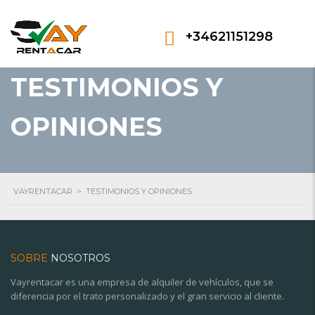
+34621151298
TESTIMONIOS Y
OPINIONES
VAYRENTACAR
>
TESTIMONIOS Y OPINIONES
SOBRE
NOSOTROS
Vayrentacar es una empresa de alquiler de vehículos, que se
diferencia por el trato personalizado y el gran servicio al cliente.