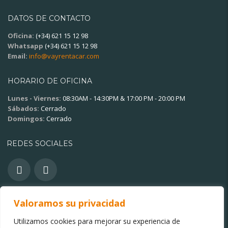
DATOS DE CONTACTO
Oficina:
(+34) 621 15 12 98
Whatsapp
(+34) 621 15 12 98
Email:
info@vayrentacar.com
HORARIO DE OFICINA
Lunes - Viernes:
08:30AM - 14:30PM & 17:00 PM - 20:00 PM
Sábados:
Cerrado
Domingos:
Cerrado
REDES SOCIALES
Valoramos su privacidad
OTROS ENLACES
Utilizamos cookies para mejorar su experiencia de
Política de privacidad