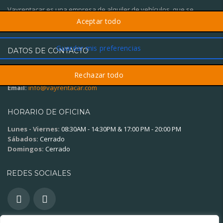
Vayrentacar es una empresa de alquiler de vehículos, que se
diferencia por el trato personalizado y el gran servicio al cliente.
DATOS DE CONTACTO
Oficina:
(+34) 621 15 12 98
Whatsapp
(+34) 621 15 12 98
Email:
info@vayrentacar.com
HORARIO DE OFICINA
Lunes - Viernes:
08:30AM - 14:30PM & 17:00 PM - 20:00 PM
Sábados:
Cerrado
Domingos:
Cerrado
REDES SOCIALES