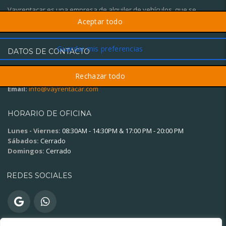
Vayrentacar es una empresa de alquiler de vehículos, que se
diferencia por el trato personalizado y el gran servicio al cliente.
DATOS DE CONTACTO
Oficina:
(+34) 621 15 12 98
Whatsapp
(+34) 621 15 12 98
Email:
info@vayrentacar.com
HORARIO DE OFICINA
Lunes - Viernes:
08:30AM - 14:30PM & 17:00 PM - 20:00 PM
Sábados:
Cerrado
Domingos:
Cerrado
REDES SOCIALES