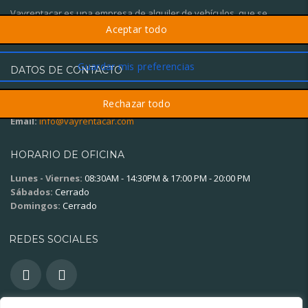
Vayrentacar es una empresa de alquiler de vehículos, que se
diferencia por el trato personalizado y el gran servicio al cliente.
DATOS DE CONTACTO
Oficina:
(+34) 621 15 12 98
Whatsapp
(+34) 621 15 12 98
Email:
info@vayrentacar.com
HORARIO DE OFICINA
Lunes - Viernes:
08:30AM - 14:30PM & 17:00 PM - 20:00 PM
Sábados:
Cerrado
Domingos:
Cerrado
REDES SOCIALES