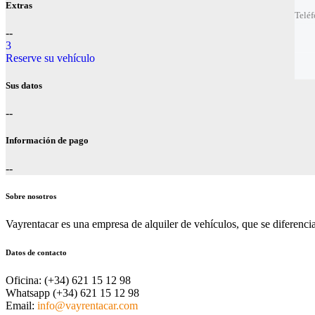
Extras
Telé
Telé
--
Mejo
Prec
3
Reserve su vehículo
Sus datos
--
Información de pago
--
Sobre nosotros
Vayrentacar es una empresa de alquiler de vehículos, que se diferencia p
Datos de contacto
Oficina:
(+34) 621 15 12 98
Whatsapp
(+34) 621 15 12 98
Email:
info@vayrentacar.com