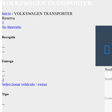
VOLKSWAGEN TRANSPORTER
Inicio
/ VOLKSWAGEN TRANSPORTER
Reserva
1
Su itinerario
Recogida
--
--
Entrega
Nomb
Nomb
--
--
Nomb
Nomb
2
Seleccionar vehículo / extras
Corre
Corre
Tipo
Corre
Corre
--
Telé
Telé