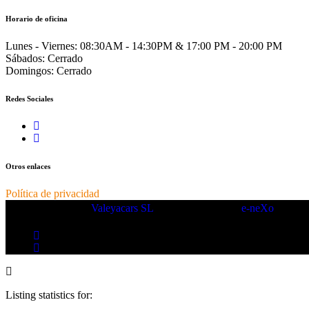
Horario de oficina
Lunes - Viernes:
08:30AM - 14:30PM & 17:00 PM - 20:00 PM
Sábados:
Cerrado
Domingos:
Cerrado
Redes Sociales
Otros enlaces
Política de privacidad
Copyright © 2025.
Valeyacars SL
– Made with ❤️ by
e-neXo
Listing statistics for: