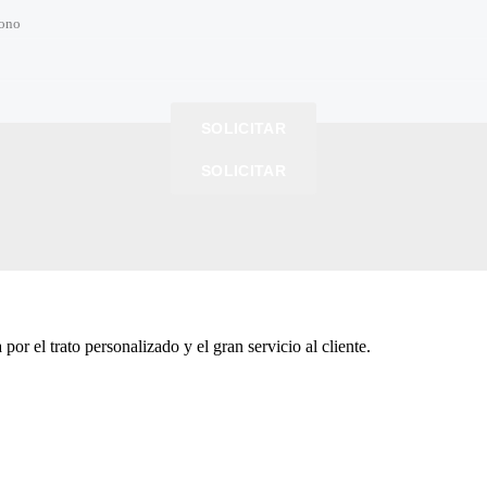
fono
fono
r hora
io de mercado
SOLICITAR
SOLICITAR
SOLICITAR
SOLICITAR
or el trato personalizado y el gran servicio al cliente.