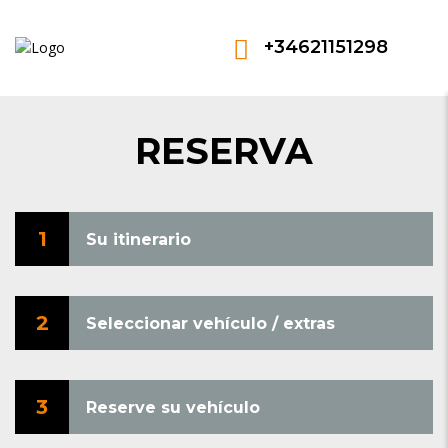
+34621151298
RESERVA
1
Su itinerario
2
Seleccionar vehículo / extras
3
Reserve su vehículo