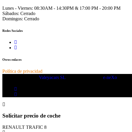
Lunes - Viernes:
08:30AM - 14:30PM & 17:00 PM - 20:00 PM
Sábados:
Cerrado
Domingos:
Cerrado
Redes Sociales
Otros enlaces
Política de privacidad
Copyright © 2025.
Valeyacars SL
– Made with ❤️ by
e-neXo
Solicitar precio de coche
RENAULT TRAFIC 8