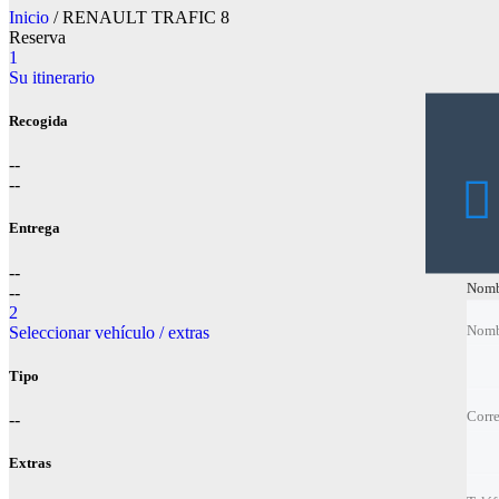
Inicio
/ RENAULT TRAFIC 8
Reserva
1
Su itinerario
Recogida
--
--
Entrega
--
Nomb
Nomb
--
2
Nomb
Nomb
Seleccionar vehículo / extras
Corre
Corre
Tipo
Corre
Corre
--
Telé
Telé
Extras