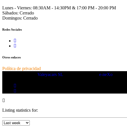
Lunes - Viernes:
08:30AM - 14:30PM & 17:00 PM - 20:00 PM
Sábados:
Cerrado
Domingos:
Cerrado
Redes Sociales
Otros enlaces
Política de privacidad
Copyright © 2025.
Valeyacars SL
– Made with ❤️ by
e-neXo
Listing statistics for: