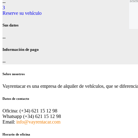
Telé
Telé
--
3
Mejo
Prec
Reserve su vehículo
Sus datos
--
Información de pago
--
Sobre nosotros
Vayrentacar es una empresa de alquiler de vehículos, que se diferencia p
Datos de contacto
Oficina:
(+34) 621 15 12 98
Whatsapp
(+34) 621 15 12 98
Email:
info@vayrentacar.com
Horario de oficina