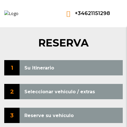
+34621151298
RESERVA
1
Su itinerario
2
Seleccionar vehículo / extras
3
Reserve su vehículo