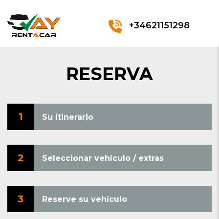
+34621151298
RESERVA
1
Su itinerario
2
Seleccionar vehículo / extras
3
Reserve su vehículo