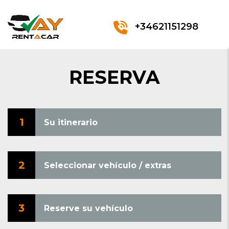
+34621151298
RESERVA
1
Su itinerario
2
Seleccionar vehículo / extras
3
Reserve su vehículo