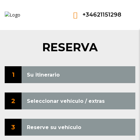
+34621151298
RESERVA
1
Su itinerario
2
Seleccionar vehículo / extras
3
Reserve su vehículo