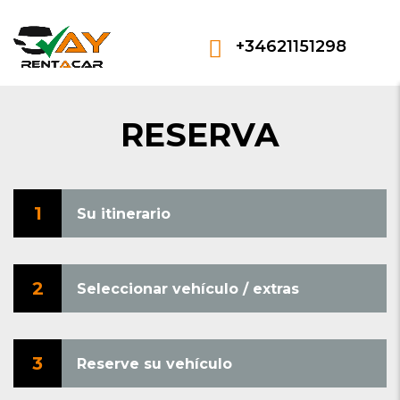
+34621151298
RESERVA
1
Su itinerario
2
Seleccionar vehículo / extras
3
Reserve su vehículo