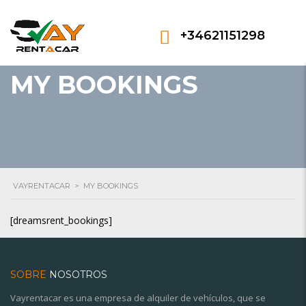
+34621151298
MY BOOKINGS
VAYRENTACAR
>
MY BOOKINGS
[dreamsrent_bookings]
SOBRE
NOSOTROS
Vayrentacar es una empresa de alquiler de vehículos, que se