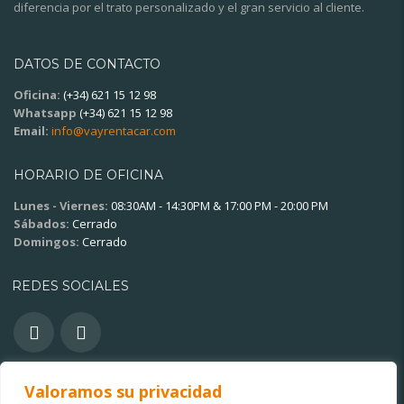
diferencia por el trato personalizado y el gran servicio al cliente.
DATOS DE CONTACTO
Oficina:
(+34) 621 15 12 98
Whatsapp
(+34) 621 15 12 98
Email:
info@vayrentacar.com
HORARIO DE OFICINA
Lunes - Viernes:
08:30AM - 14:30PM & 17:00 PM - 20:00 PM
Sábados:
Cerrado
Domingos:
Cerrado
REDES SOCIALES
Valoramos su privacidad
OTROS ENLACES