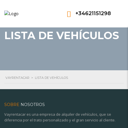
+34621151298
LISTA DE VEHÍCULOS
VAYRENTACAR
>
LISTA DE VEHÍCULOS
SOBRE
NOSOTROS
Vayrentacar es una empresa de alquiler de vehículos, que se
diferencia por el trato personalizado y el gran servicio al cliente.