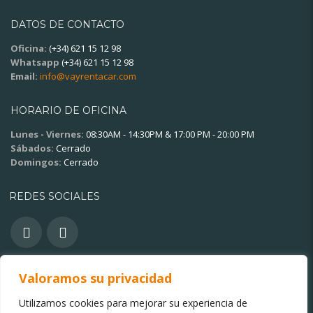
DATOS DE CONTACTO
Oficina:
(+34) 621 15 12 98
Whatsapp
(+34) 621 15 12 98
Email:
info@vayrentacar.com
HORARIO DE OFICINA
Lunes - Viernes:
08:30AM - 14:30PM & 17:00 PM - 20:00 PM
Sábados:
Cerrado
Domingos:
Cerrado
REDES SOCIALES
Valoramos su privacidad
OTROS ENLACES
Utilizamos cookies para mejorar su experiencia de
Política de privacidad