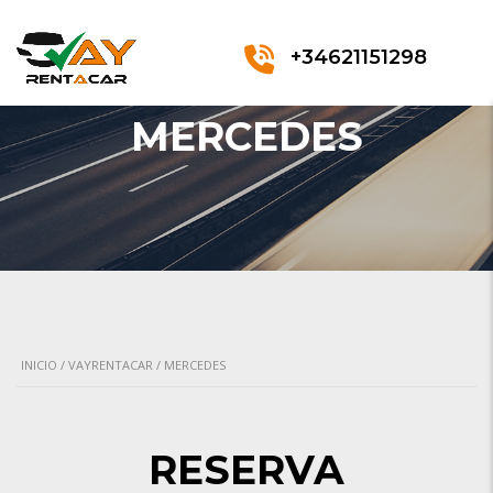
+34621151298
MERCEDES
INICIO
/
VAYRENTACAR
/ MERCEDES
RESERVA