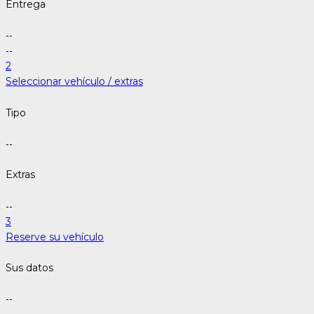
Entrega
--
--
2
Seleccionar vehículo / extras
Tipo
--
Extras
--
3
Reserve su vehículo
Sus datos
--