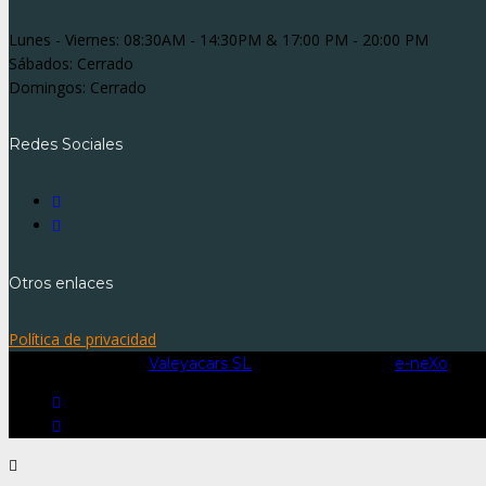
Lunes - Viernes:
08:30AM - 14:30PM & 17:00 PM - 20:00 PM
Sábados:
Cerrado
Domingos:
Cerrado
Redes Sociales
Otros enlaces
Política de privacidad
Copyright © 2025.
Valeyacars SL
– Made with ❤️ by
e-neXo