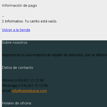
Información de pago
--
Informativo.
Tu carrito está vacío.
Volver a la tienda
Sobre nosotros
Vayrentacar es una empresa de alquiler de vehículos, que se diferenci
Datos de contacto
Oficina:
(+34) 621 15 12 98
Whatsapp
(+34) 621 15 12 98
Email:
info@vayrentacar.com
Horario de oficina