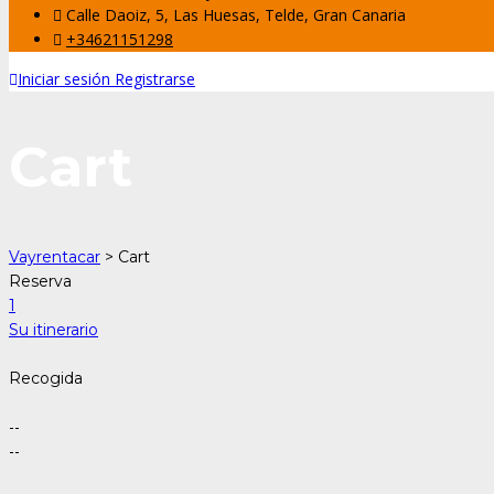
Calle Daoiz, 5, Las Huesas, Telde, Gran Canaria
+34621151298
Iniciar sesión
Registrarse
Cart
Vayrentacar
>
Cart
Reserva
1
Su itinerario
Recogida
--
--